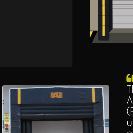
T
A
(
u