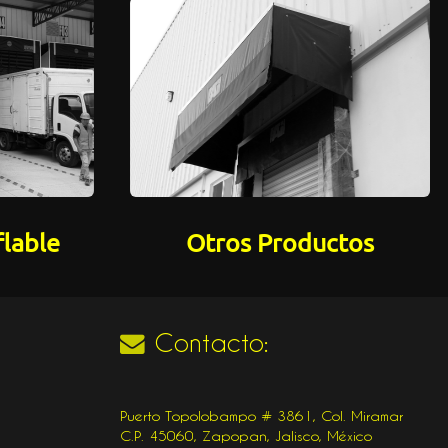
flable
Otros Productos
Contacto:
Puerto Topolobampo # 3861, Col. Miramar
C.P. 45060, Zapopan, Jalisco, México