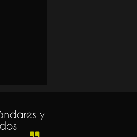
tándares y
ados