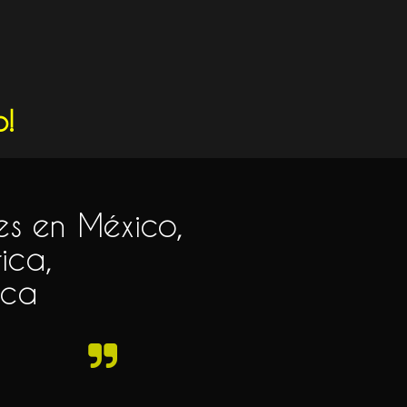
o!
res en México,
ica,
ica