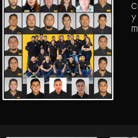
c
y
m