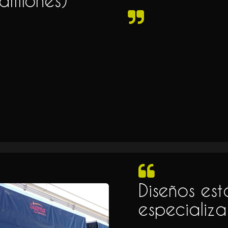
amiones)
Diseños es
especializ